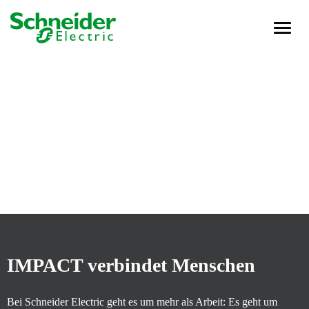
Toggle
navigati
Leben bei Schneider Electric
Karriere
Unsere Teams
Standorte
Unternehmensseite
Investoren
Pressebereich
Deutsch
IMPACT verbindet Menschen
Jobs suchen
Bei Schneider Electric geht es um mehr als Arbeit: Es geht um