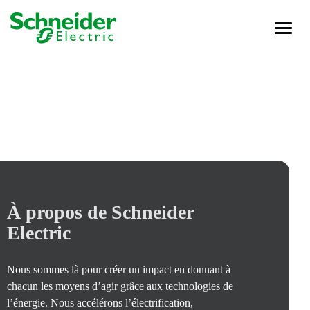
Toggle
navigati
Life at Schneider Electric
Carrières
Nos équipes
Localisations
Site entreprise
Investisseurs
À propos de Schneider
Newsroom
Electric​
Français
Rechercher un emploi
Nous sommes là pour créer un impact en donnant à
chacun les moyens d’agir grâce aux technologies de
l’énergie. Nous accélérons l’électrification,